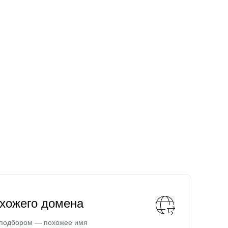
охожего домена
 подбором — похожее имя